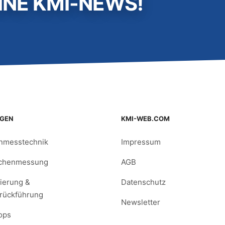
INE KMI-NEWS!
NGEN
KMI-WEB.COM
nmesstechnik
Impressum
ächenmessung
AGB
sierung &
Datenschutz
rückführung
Newsletter
ops