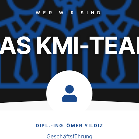
WER WIR SIND
AS KMI-TE
DIPL.-ING. ÖMER YILDIZ​
Geschäftsführung