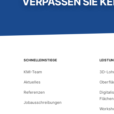
VERPASSEN SIE KE
SCHNELLEINSTIEGE
LEISTU
KMI-Team
3D-Loh
Aktuelles
Oberfl
Referenzen
Digitali
Flächen
Jobausschreibungen
Worksh