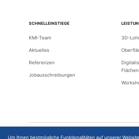
SCHNELLEINSTIEGE
LEISTU
KMI-Team
3D-Loh
Aktuelles
Oberfl
Referenzen
Digitali
Flächen
Jobausschreibungen
Worksh
© Koordinaten-Messtechnik Iserlohn GmbH 2021
Um Ihnen bestmögliche Funktionalitäten auf unserer Website