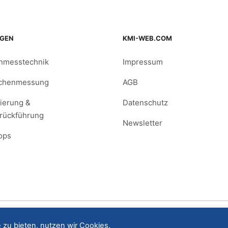
NGEN
KMI-WEB.COM
nmesstechnik
Impressum
ächenmessung
AGB
sierung &
Datenschutz
rückführung
Newsletter
ops
 zu bieten, nutzen wir Cookies.