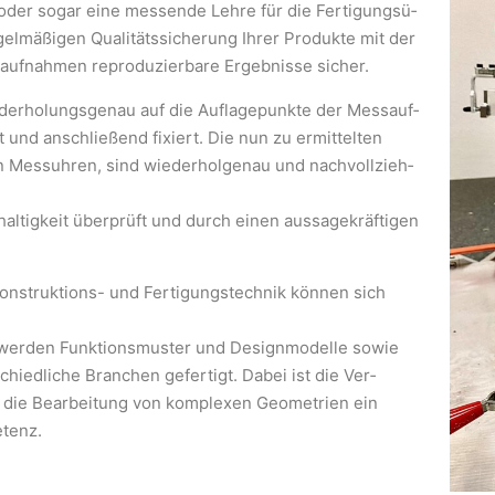
oder sogar eine messende Lehre für die Fertigungsü­
elmäßigen Qualitätssicherung Ihrer Produkte mit der
ufnahmen reproduzierbare Ergeb­nisse sicher.
iederholungsgenau auf die Auflagepunkte der Messauf­
 und anschließend fixiert. Die nun zu ermittelten
on Mess­uhren, sind wiederholgenau und nachvollzieh­
ltig­keit überprüft und durch einen aussagekräftigen
on­struktions- und Fertigungstechnik können sich
n werden Funktionsmuster und Designmodelle sowie
hied­liche Branchen gefertigt. Dabei ist die Ver­
 die Bearbeitung von komplexen Geometrien ein
etenz.