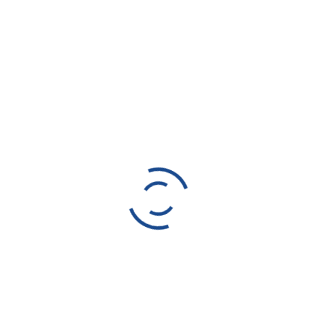
SCHNELLEINSTIEGE
KMI-Team
Aktuelles
Referenzen
Jobausschreibungen
LEISTUNGEN
3D-Lohnmesstechnik
Oberflächenmessung
Digitalisierung & Flächenrückführung
Workshops