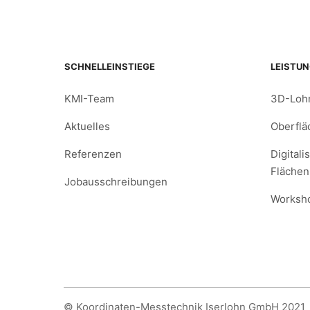
SCHNELLEINSTIEGE
LEISTU
KMI-Team
3D-Loh
Aktuelles
Oberfl
Referenzen
Digitali
Flächen
Jobausschreibungen
Worksh
© Koordinaten-Messtechnik Iserlohn GmbH 2021